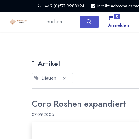
+49 (0)571 3988324
info@theobroma-cacao
0
Anmelden
1 Artikel
Litauen
×
Corp Roshen expandiert
07.09.2006