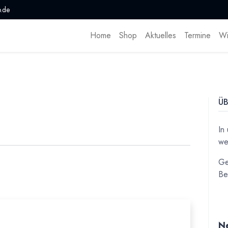
.de
Home
Shop
Aktuelles
Termine
Wi
ÜB
In
we
Ge
Be
Ne