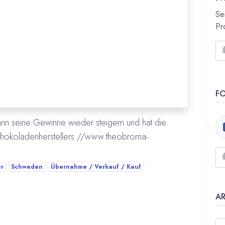
Se
Pr
F
nn seine Gewinne wieder steigern und hat die
hokoladenherstellers //www.theobroma-
r
Schweden
Übernahme / Verkauf / Kauf
A