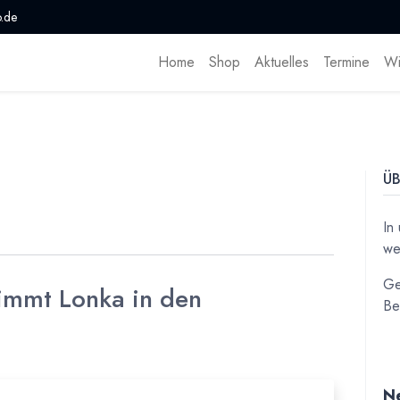
.de
Home
Shop
Aktuelles
Termine
Wi
ÜB
In
we
Ge
immt Lonka in den
Be
Ne