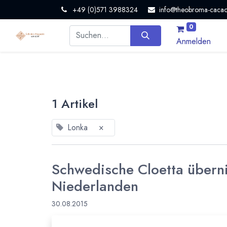
+49 (0)571 3988324
info@theobroma-cacao
0
Anmelden
1 Artikel
Lonka
×
Schwedische Cloetta übern
Niederlanden
30.08.2015