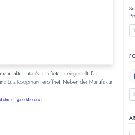
Se
Pr
F
nufaktur Lutum's den Betrieb eingestellt. Die
und Lutz Koopmann eröffnet. Neben der Manufaktur
faktur
geschlossen
A