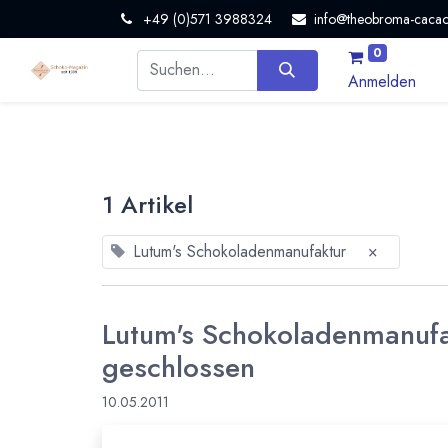
+49 (0)571 3988324
info@theobroma-cacao
0
Anmelden
1 Artikel
Lutum's Schokoladenmanufaktur
×
Lutum's Schokoladenmanufa
geschlossen
10.05.2011