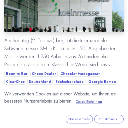
Am Sonntag (2. Februar) beginnt die Internationale
Süßwarenmesse ISM in Köln und zur 50. Ausgabe der
Messe werden 1.750 Anbieter aus 76 Ländern ihre
Produkte präsentieren. Klassischer Weise sind das v...
Bean to Bar
Choco Dealer
Chocolat Madagascar
ClearChox
Deutschland
Edelschokolade
Georgia Ramon
ISM Internationale Süßwarenmesse
Kankel Cacao
Köln
Wir verwenden Cookies auf dieser Website, um Ihnen ein
Manufaktura Czekolady
Messe
Perú Puro
Schokolade
besseres Nutzererlebnis zu bieten.
Cookie-Richtlinien
Mehr lesen
Nur essentielle
Ich stimme zu