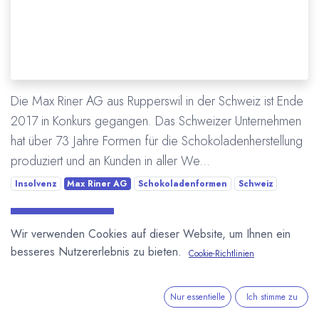
Die Max Riner AG aus Rupperswil in der Schweiz ist Ende
2017 in Konkurs gegangen. Das Schweizer Unternehmen
hat über 73 Jahre Formen für die Schokoladenherstellung
produziert und an Kunden in aller We...
Insolvenz
Max Riner AG
Schokoladenformen
Schweiz
Mehr lesen
Wir verwenden Cookies auf dieser Website, um Ihnen ein
besseres Nutzererlebnis zu bieten.
Cookie-Richtlinien
ÜBER UNS
Nur essentielle
Ich stimme zu
In unserem Blog berichten wir über die große weite Welt von
Kakao und Schokolade.