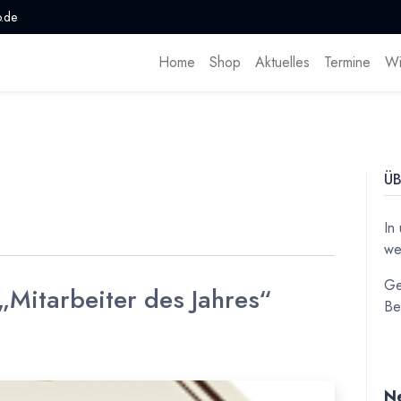
.de
Home
Shop
Aktuelles
Termine
Wi
ÜB
In
we
Ge
„Mitarbeiter des Jahres“
Be
Ne