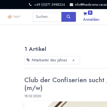
+49 (0)571 3988324
info@theobroma-cacao
0
Anmelden
1 Artikel
Mitarbeiter des Jahres
×
Club der Confiserien sucht 
(m/w)
18.02.2020