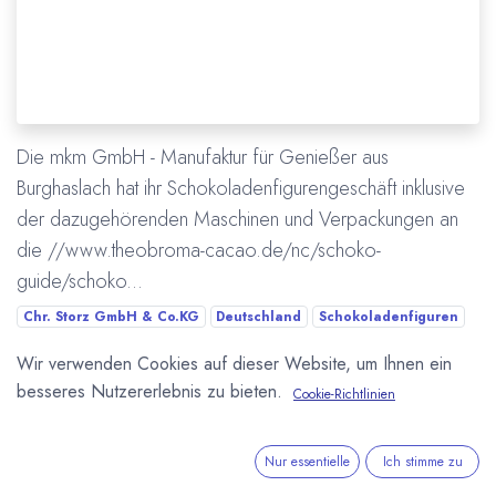
Die mkm GmbH - Manufaktur für Genießer aus
Burghaslach hat ihr Schokoladenfigurengeschäft inklusive
der dazugehörenden Maschinen und Verpackungen an
die //www.theobroma-cacao.de/nc/schoko-
guide/schoko...
Chr. Storz GmbH & Co.KG
Deutschland
Schokoladenfiguren
Wirtschaft
mkm GmbH
momami
Wir verwenden Cookies auf dieser Website, um Ihnen ein
Übernahme / Verkauf / Kauf
besseres Nutzererlebnis zu bieten.
Cookie-Richtlinien
Mehr lesen
Nur essentielle
Ich stimme zu