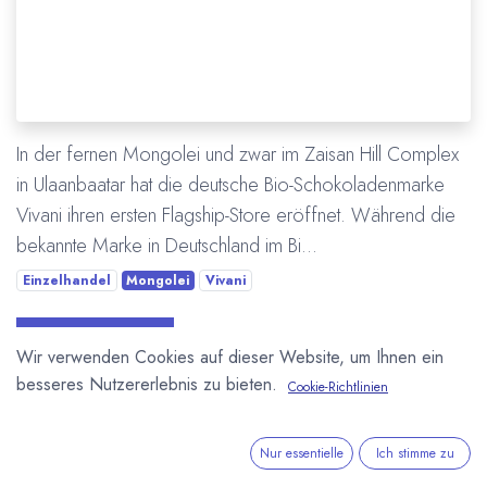
In der fernen Mongolei und zwar im Zaisan Hill Complex
in Ulaanbaatar hat die deutsche Bio-Schokoladenmarke
Vivani ihren ersten Flagship-Store eröffnet. Während die
bekannte Marke in Deutschland im Bi...
Einzelhandel
Mongolei
Vivani
Mehr lesen
Wir verwenden Cookies auf dieser Website, um Ihnen ein
besseres Nutzererlebnis zu bieten.
Cookie-Richtlinien
ÜBER UNS
Nur essentielle
Ich stimme zu
In unserem Blog berichten wir über die große weite Welt von
Kakao und Schokolade.