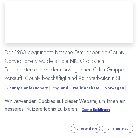
Der 1983 gegründete britische Familienbetrieb County
Convectionery wurde an die NIC Group, ein
Tochterunternehmen der norwegischen Orkla Gruppe
verkauft. County beschäftigt rund 95 Mitarbeiter in St. ...
County Confectionery
England
Halbfabrikate
Norwegen
Orkla
Schokolade
St. Ives
Übernahme / Verkauf / Kauf
Wir verwenden Cookies auf dieser Website, um Ihnen ein
besseres Nutzererlebnis zu bieten.
Cookie-Richtlinien
Mehr lesen
Nur essentielle
Ich stimme zu