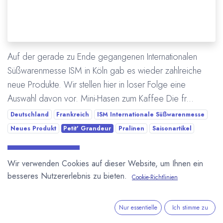
Auf der gerade zu Ende gegangenen Internationalen
Süßwarenmesse ISM in Köln gab es wieder zahlreiche
neue Produkte. Wir stellen hier in loser Folge eine
Auswahl davon vor. Mini-Hasen zum Kaffee Die fr...
Deutschland
Frankreich
ISM Internationale Süßwarenmesse
Neues Produkt
Petit' Grandeur
Pralinen
Saisonartikel
Mehr lesen
Wir verwenden Cookies auf dieser Website, um Ihnen ein
besseres Nutzererlebnis zu bieten.
Cookie-Richtlinien
ÜBER UNS
Nur essentielle
Ich stimme zu
In unserem Blog berichten wir über die große weite Welt von
Kakao und Schokolade.