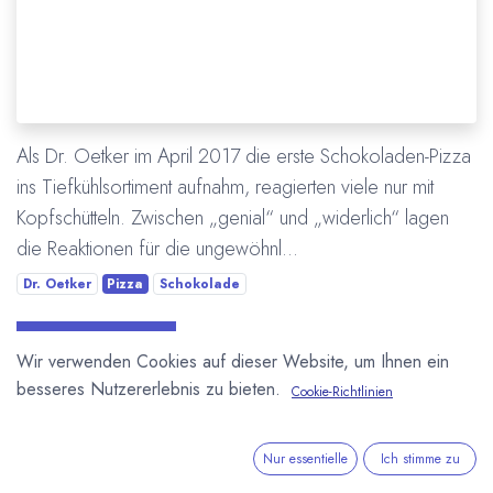
Als Dr. Oetker im April 2017 die erste Schokoladen-Pizza
ins Tiefkühlsortiment aufnahm, reagierten viele nur mit
Kopfschütteln. Zwischen „genial“ und „widerlich“ lagen
die Reaktionen für die ungewöhnl...
Dr. Oetker
Pizza
Schokolade
Mehr lesen
Wir verwenden Cookies auf dieser Website, um Ihnen ein
besseres Nutzererlebnis zu bieten.
Cookie-Richtlinien
ÜBER UNS
Nur essentielle
Ich stimme zu
In unserem Blog berichten wir über die große weite Welt von
Kakao und Schokolade.