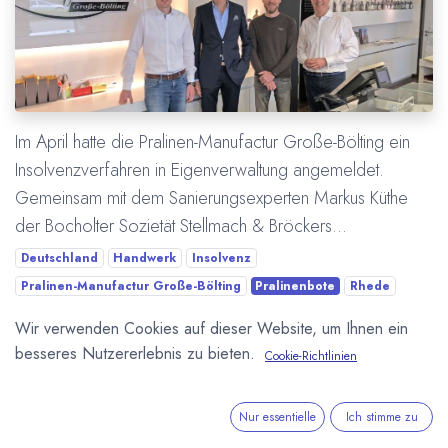
Im April hatte die Pralinen-Manufactur Große-Bölting ein
Insolvenzverfahren in Eigenverwaltung angemeldet.
Gemeinsam mit dem Sanierungsexperten Markus Küthe
der Bocholter Sozietät Stellmach & Bröckers...
Deutschland
Handwerk
Insolvenz
Pralinen-Manufactur Große-Bölting
Pralinenbote
Rhede
Sanierung
Wirtschaft
Wir verwenden Cookies auf dieser Website, um Ihnen ein
besseres Nutzererlebnis zu bieten.
Cookie-Richtlinien
Mehr lesen
Nur essentielle
Ich stimme zu
ÜBER UNS