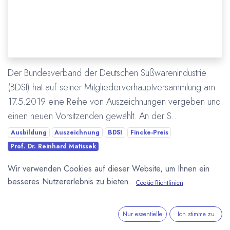
Der Bundesverband der Deutschen Süßwarenindustrie
(BDSI) hat auf seiner Mitgliederverhauptversammlung am
17.5.2019 eine Reihe von Auszeichnungen vergeben und
einen neuen Vorsitzenden gewählt. An der S...
Ausbildung
Auszeichnung
BDSI
Fincke-Preis
Prof. Dr. Reinhard Matissek
Wir verwenden Cookies auf dieser Website, um Ihnen ein
Mehr lesen
besseres Nutzererlebnis zu bieten.
Cookie-Richtlinien
ÜBER UNS
Nur essentielle
Ich stimme zu
In unserem Blog berichten wir über die große weite Welt von