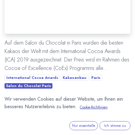
Auf dem Salon du Chocolat in Paris wurden die besten
Kakaos der Welt mit dem International Cocoa Awards
(ICA) 2019 ausgezeichnet. Der Preis wird im Rahmen des
Cocoa of Excellence (CoEx) Programms alle...
International Cocoa Awards
Kakaoanbau
Paris
Salon du Chocolat Paris
Wir verwenden Cookies auf dieser Website, um Ihnen ein
Mehr lesen
besseres Nutzererlebnis zu bieten.
Cookie-Richtlinien
ÜBER UNS
Nur essentielle
Ich stimme zu
In unserem Blog berichten wir über die große weite Welt von