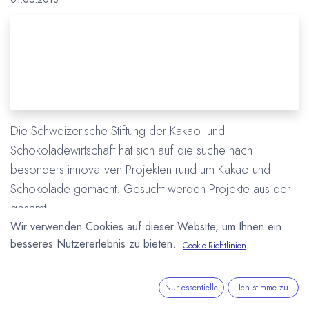
Die Schweizerische Stiftung der Kakao- und
Schokoladewirtschaft hat sich auf die suche nach
besonders innovativen Projekten rund um Kakao und
Schokolade gemacht. Gesucht werden Projekte aus der
gesamt...
Wir verwenden Cookies auf dieser Website, um Ihnen ein
Schweiz
besseres Nutzererlebnis zu bieten.
Cookie-Richtlinien
Schweizerische Stiftung der Kakao- und Schokoladewirtschaft
Mehr lesen
Nur essentielle
Ich stimme zu