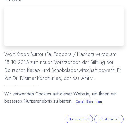
Wolf Kropp-Büttner (Fa. Feodora / Hachez) wurde am
15.10.2013 zum neuen Vorsitzenden der Stiftung der
Deutschen Kakao- und Schokoladenwirtschaft gewählt. Er
löst Dr. Dietmar Kendziur ab, der das Amt v...
BDSI
Personalia
Wir verwenden Cookies auf dieser Website, um Ihnen ein
Stiftung der Deutschen Kakao- und Schokoladenwirtschaft
besseres Nutzererlebnis zu bieten.
Cookie-Richtlinien
Mehr lesen
Nur essentielle
Ich stimme zu