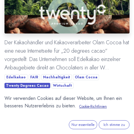
Der Kakaohändler und Kakaoverarbeiter Olam Cocoa hat
eine neue Internetseite für „20 degrees cacao“
vorgestellt. Das Unternehmen soll Edelkakao einzelner
Anbaugebiete direkt an Chocolatiers in aller W...
Edelkakao
FAIR
Nachhaltigkeit
Olam Cocoa
Twenty Degrees Cacao
Wirtschaft
Wir verwenden Cookies auf dieser Website, um Ihnen ein
Mehr lesen
besseres Nutzererlebnis zu bieten.
Cookie-Richtlinien
ÜBER UNS
Nur essentielle
Ich stimme zu