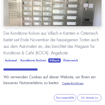
Die Konditorei Koloini aus Villach in Kärnten in Österreich
bietet seit Ende November die hauseigenen Torten auch
aus dem Automaten an, das berichtet das Magazin für
Konditorei & Café (KOCA). Angebote...
Automat
Konditorei Koloini
Villach
Österreich
Mehr lesen
Wir verwenden Cookies auf dieser Website, um Ihnen ein
besseres Nutzererlebnis zu bieten.
Cookie-Richtlinien
ÜBER UNS
Nur essentielle
Ich stimme zu
In unserem Blog berichten wir über die große weite Welt von
Kakao und Schokolade.