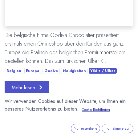
Die belgische Firma Godiva Chocolatier präsentiert
erstmals einen Onlineshop über den Kunden aus ganz
Europa die Pralinen des belgischen Premiumherstellers
bestellen können. Das zum türkischen Ülker K...
Belgien
Europa
Godiva
Neuigkeiten
Yildiz / Ülker
Mehr lesen
Wir verwenden Cookies auf dieser Website, um Ihnen ein
besseres Nutzererlebnis zu bieten.
Cookie-Richtlinien
Nur essentielle
Ich stimme zu
Yildiz / Ülker übernimmt Godiva für