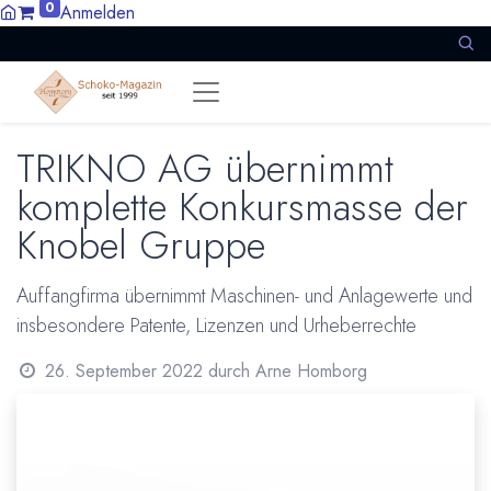
0
Anmelden
TRIKNO AG übernimmt
komplette Konkursmasse der
Knobel Gruppe
Auffangfirma übernimmt Maschinen- und Anlagewerte und
insbesondere Patente, Lizenzen und Urheberrechte
26. September 2022
durch
Arne Homborg