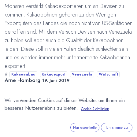
Monaten verstärkt Kakaoexportieren um an Devisen zu
kommen. Kakaobohnen gehören zu den Wenigen
Exportgütern des Landes die noch nicht von US-Sanktionen
betroffen sind. Mit dem Versuch Devisen nach Venezuela
zu holen soll aber auch die Qualität der Kakaobohnen
leiden. Diese soll in vielen Fällen deutlich schlechter sein
und es werden immer mehr unfermentierte Kakaobohnen
exportiert.
#
Kakaoanbau
Kakaoexport
Venezuela
Wirtschaft
Arne Homborg
19. Juni 2019
Wir verwenden Cookies auf dieser Website, um Ihnen ein
DIESEN BEITRAG TEILEN
besseres Nutzererlebnis zu bieten.
Cookie-Richtlinien
Nur essentielle
Ich stimme zu