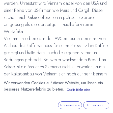
werden. Unterstützt wird Vietnam dabei von den USA und
einer Reihe von US-Firmen wie Mars und Cargill. Diese
suchen nach Kakaolieferanten in politisch stabilerer
Umgebung als die derzeitigen Hauptlieferanten in
Westafrika.
Vietnam hatte bereits in de 1990ern durch den massiven
Ausbau des Kaffeeanbaus für einen Preissturz bei Kaffee
gesorgt und hatte damit auch die eigenen Farmer in
Bedrängnis gebracht. Bei weiter wachsendem Bedarf an
Kakao ist ein ähnliches Szenario nicht zu erwarten, zumal
der Kakaoanbau von Vietnam sich noch auf sehr kleinem
Niveau bewegt. Zur Zeit ist noch Indonesien der größte
Wir verwenden Cookies auf dieser Website, um Ihnen ein
Kakaoproduzent in Asien mit einem Anteil von 75 % am
besseres Nutzererlebnis zu bieten.
Cookie-Richtlinien
asiatischen Kakaoanbau.
#
Cargill
Kakaoanbau
Mars Wrigley
Vietnam
Nur essentielle
Ich stimme zu
Wirtschaft
Arne Homborg