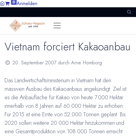
0
Anmelden
Vietnam forciert Kakaoanbau
20. September 2007
durch
Arne Homborg
Das Landwirtschaftsministerium in Vietnam hat den
massiven Ausbau des Kakaoanbaus angekündigt. Ziel ist
es die Anbaufläche für Kakao von heute 7.000 Hektar
innerhalb von 8 Jahren auf 60.000 Hektar zu erhöhen.
Für 2015 ist eine Ernte von 52.000 Tonnen geplant. Bis
2020 sollen weitere 20.000 Hektar hinzukommen und
eine Gesamtproduktion von 108.000 Tonnen erreicht