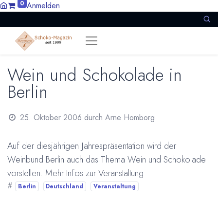
0
Anmelden
Wein und Schokolade in
Berlin
25. Oktober 2006
durch
Arne Homborg
Auf der diesjährigen Jahrespräsentation wird der
Weinbund Berlin auch das Thema Wein und Schokolade
vorstellen. Mehr Infos zur Veranstaltung
#
Berlin
Deutschland
Veranstaltung