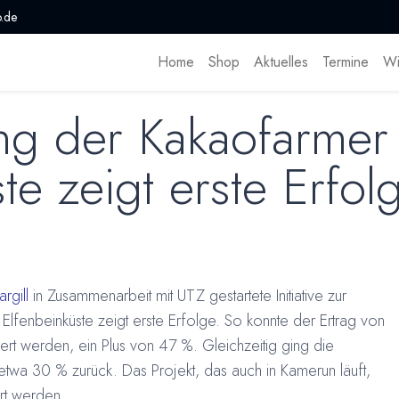
.de
Home
Shop
Aktuelles
Termine
Wi
ng der Kakaofarmer
te zeigt erste Erfol
rgill
in Zusammenarbeit mit UTZ gestartete Initiative zur
Elfenbeinküste zeigt erste Erfolge. So konnte der Ertrag von
rt werden, ein Plus von 47 %. Gleichzeitig ging die
twa 30 % zurück. Das Projekt, das auch in Kamerun läuft,
rt werden.