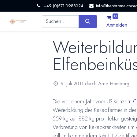
+49 (0)571 3988324
info@theobroma-cacao
0
Anmelden
Weiterbildu
Elfenbeinküs
6. Juli 2011
durch
Arne Homborg
Die vor einem Jahr vom US-Konzern
Ca
Weiterbildung der Kakaofarmer in der 
559 kg auf 882 kg pro Hektar gesteige
Verbreitung von Kakaokrankheiten um e
soll im kommendem Jahr UTZ-zertifizie