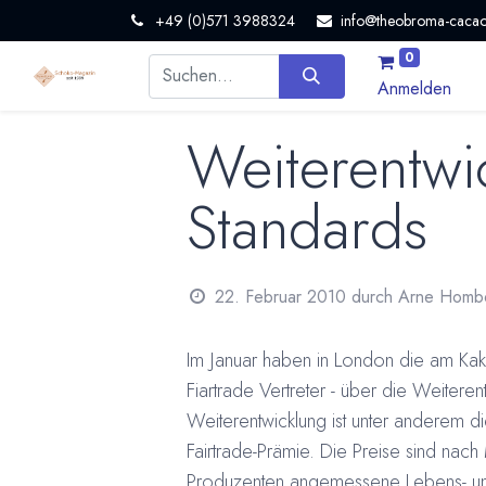
+49 (0)571 3988324
info@theobroma-cacao
0
Anmelden
Weiterentwi
Standards
22. Februar 2010
durch
Arne Homb
Im Januar haben in London die am Kaka
Fiartrade Vertreter - über die Weitere
Weiterentwicklung ist unter anderem di
Fairtrade-Prämie. Die Preise sind nac
Produzenten angemessene Lebens- un