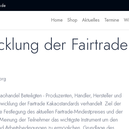
.de
Home
Shop
Aktuelles
Termine
Wi
cklung der Fairtrade
org
ohandel Beteiligten - Produzenten, Händler, Hersteller und
ntwicklung der Fairtrade Kakaostandards verhandelt. Ziel der
e Festlegung des aktuellen Fairtrade-Mindestpreises und der
h Meinung der Teilnehmer das wichtigste Instrument um den
d Arbeitsbedingungen zu ermöglichen. Grundlage des