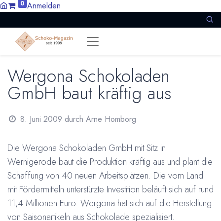
0
Anmelden
Wergona Schokoladen
GmbH baut kräftig aus
8. Juni 2009
durch
Arne Homborg
Die Wergona Schokoladen GmbH mit Sitz in
Wernigerode baut die Produktion kräftig aus und plant die
Schaffung von 40 neuen Arbeitsplätzen. Die vom Land
mit Fördermitteln unterstützte Investition beläuft sich auf rund
11,4 Millionen Euro. Wergona hat sich auf die Herstellung
von Saisonartikeln aus Schokolade spezialisiert.