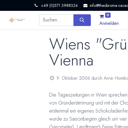
+49 (0)571 3988324
info@theobroma-cacao
0
Anmelden
Wiens "Grü
Vienna
9. Oktober 2006
durch
Arne Hombo
Die Tageszeitungen in Wien sprechen
von Gründerstimmung und mit der C
erstenmal ein eigenes Schokoladenfest
wurde zu Saisonbeginn gleich um vier
Gasometer), Landtmann's Feine Patisse