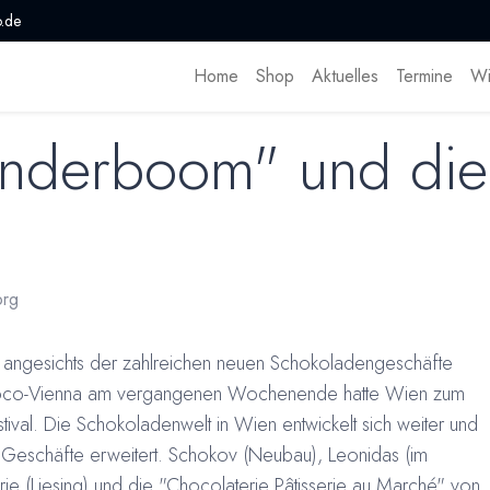
.de
Home
Shop
Aktuelles
Termine
Wi
nderboom" und die
rg
 angesichts der zahlreichen neuen Schokoladengeschäfte
hoco-Vienna am vergangenen Wochenende hatte Wien zum
ival. Die Schokoladenwelt in Wien entwickelt sich weiter und
 Geschäfte erweitert. Schokov (Neubau), Leonidas (im
rie (Liesing) und die "Chocolaterie Pâtisserie au Marché" von