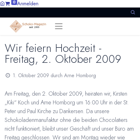
0
Anmelden
Wir feiern Hochzeit -
Freitag, 2. Oktober 2009
1. Oktober 2009
durch
Arne Homborg
Am Freitag, den 2. Oktober 2009, heiraten wir, Kirsten
„Kiki“ Koch und Arne Homborg um 16:00 Uhr in der St.
Peter und Paul Kirche zu Dankersen. Da unsere
Schokoladenmanufaktur ohne die beiden Chocolatiers
nicht funktioniert, bleibt unser Geschäft und unser Büro am
Freitag geschlossen. Wir sind am Montag wieder wie