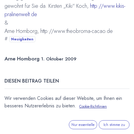
gewohnt für Sie da. Kirsten „Kiki“ Koch,
http://www.kikis-
pralinenwelt.de
&
Arne Homborg,
http://www.theobroma-cacao.de
#
Neuigkeiten
Arne Homborg
1. Oktober 2009
DIESEN BEITRAG TEILEN
Wir verwenden Cookies auf dieser Website, um Ihnen ein
besseres Nutzererlebnis zu bieten.
Cookie-Richtlinien
Nur essentielle
Ich stimme zu
STICHWÖRTER