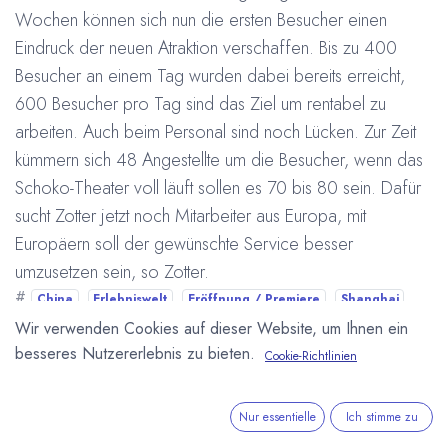
Wochen können sich nun die ersten Besucher einen
Eindruck der neuen Atraktion verschaffen. Bis zu 400
Besucher an einem Tag wurden dabei bereits erreicht,
600 Besucher pro Tag sind das Ziel um rentabel zu
arbeiten. Auch beim Personal sind noch Lücken. Zur Zeit
kümmern sich 48 Angestellte um die Besucher, wenn das
Schoko-Theater voll läuft sollen es 70 bis 80 sein. Dafür
sucht Zotter jetzt noch Mitarbeiter aus Europa, mit
Europäern soll der gewünschte Service besser
umzusetzen sein, so Zotter.
#
China
Erlebniswelt
Eröffnung / Premiere
Shanghai
Zotter
Wir verwenden Cookies auf dieser Website, um Ihnen ein
Arne Homborg
4. Mai 2014
besseres Nutzererlebnis zu bieten.
Cookie-Richtlinien
DIESEN BEITRAG TEILEN
Nur essentielle
Ich stimme zu