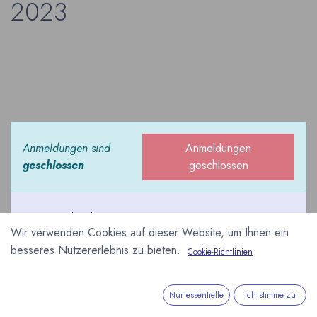
2023
Anmeldungen sind
Anmeldungen
geschlossen
geschlossen
Das Big Island
Wir verwenden Cookies auf dieser Website, um Ihnen ein
Chocolate Festival auf
besseres Nutzererlebnis zu bieten.
Cookie-Richtlinien
Hawaii ist ein
Schokoladenfestival zur
Unterstützung der
Nur essentielle
Ich stimme zu
Kakaofarmer auf den