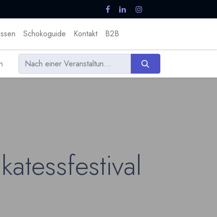
ssen
Schokoguide
Kontakt
B2B
n
atessfestival