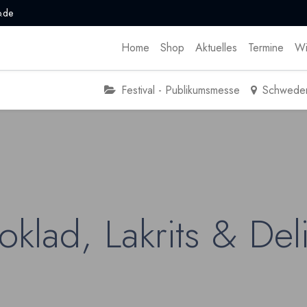
.de
Home
Shop
Aktuelles
Termine
Wi
Festival - Publikumsmesse
Schwede
lad, Lakrits & Delik