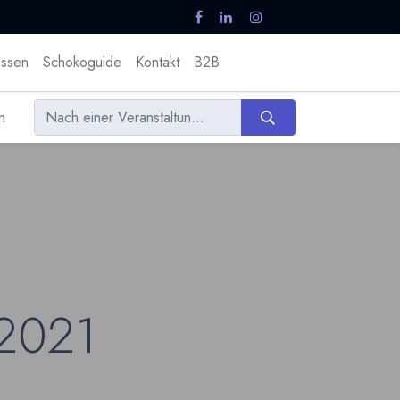
ssen
Schokoguide
Kontakt
B2B
n
 2021