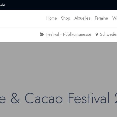
.de
Home
Shop
Aktuelles
Termine
Wi
Festival - Publikumsmesse
Schwede
e & Cacao Festival