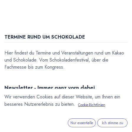
TERMINE RUND UM SCHOKOLADE
Hier findest du Termine und Veranstaltungen rund um Kakao
und Schokolade. Vom Schokoladenfestival, über die
Fachmesse bis zum Kongress.
Newsletter - Immer ganz vorn dabei.
Wir verwenden Cookies auf dieser Website, um Ihnen ein
Sei der Erste, der über die neuesten Nachrichten, Produkte
und Trends informiert wird.
besseres Nutzererlebnis zu bieten.
Cookie-Richtlinien
Abonnieren
Nur essentielle
Ich stimme zu