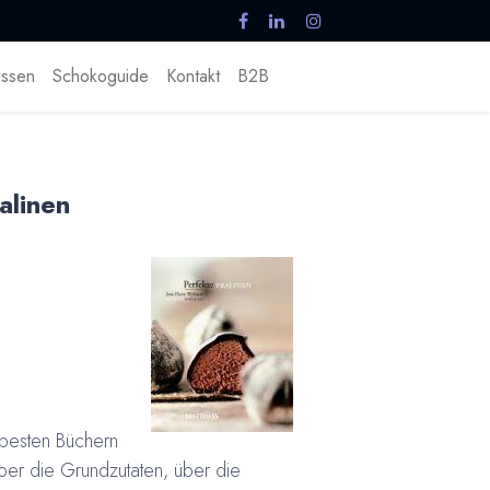
ssen
Schokoguide
Kontakt
B2B
alinen
.
besten Büchern
ber die Grundzutaten, über die