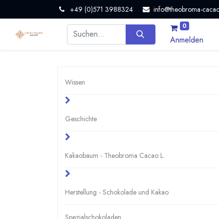
+49 (0)571 3988324
info@theobroma-cacao
0
Anmelden
Wissen
Geschichte
Kakaobaum - Theobroma Cacao L.
Herstellung - Schokolade und Kakao
Spezialschokoladen