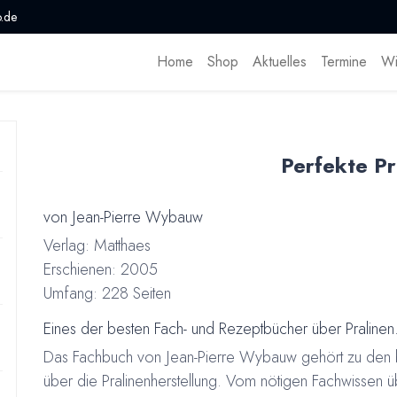
.de
Home
Shop
Aktuelles
Termine
Wi
Perfekte Pr
von Jean-Pierre Wybauw
Verlag: Matthaes
Erschienen: 2005
Umfang: 228 Seiten
Eines der besten Fach- und Rezeptbücher über Pralinen
Das Fachbuch von Jean-Pierre Wybauw gehört zu den 
über die Pralinenherstellung. Vom nötigen Fachwissen ü