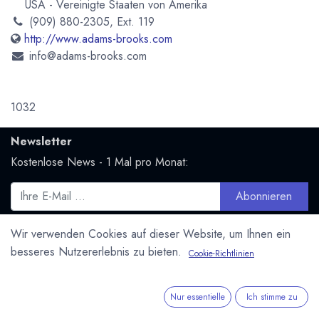
USA - Vereinigte Staaten von Amerika
(909) 880-2305, Ext. 119
http://www.adams-brooks.com
info@adams-brooks.com
1032
Newsletter
Kostenlose News - 1 Mal pro Monat:
Abonnieren
Geschützt durch reCAPTCHA,
Datenschutzerklärung
&
Wir verwenden Cookies auf dieser Website, um Ihnen ein
Nutzungsbedingungen
anwenden.
besseres Nutzererlebnis zu bieten.
Cookie-Richtlinien
Social Media
Folge uns und bleibe mit uns in Kontakt:
Nur essentielle
Ich stimme zu
Mastodon.social