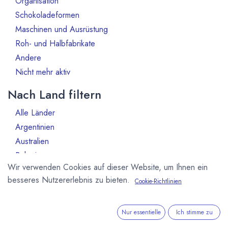
Organisation
Schokoladeformen
2
Maschinen und Ausrüstung
1
Roh- und Halbfabrikate
5
Andere
1
Nicht mehr aktiv
16
Nach Land filtern
Alle Länder
1386
Argentinien
3
Australien
10
Bahrain
1
Wir verwenden Cookies auf dieser Website, um Ihnen ein
Belgien
80
besseres Nutzererlebnis zu bieten.
Cookie-Richtlinien
Benin
1
Brasilien
18
Bulgarien
1
Nur essentielle
Ich stimme zu
Chile
1