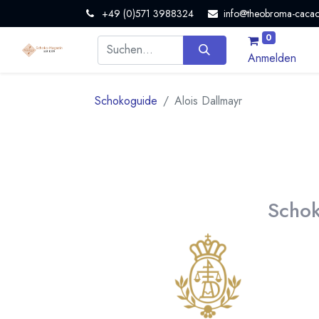
+49 (0)571 3988324
info@theobroma-cacao
0
Anmelden
Schokoguide
Alois Dallmayr
Schok