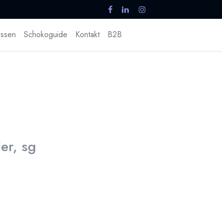
ssen
Schokoguide
Kontakt
B2B
er, sg