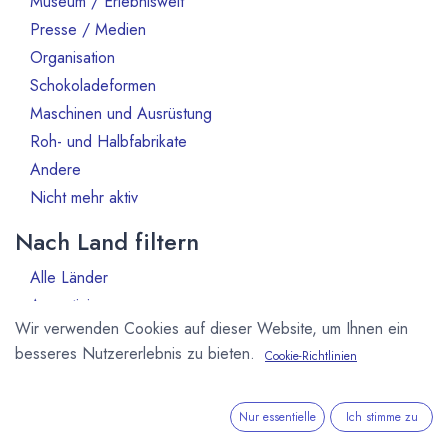
Museum / Erlebniswelt
Presse / Medien
3
Organisation
12
Schokoladeformen
4
Maschinen und Ausrüstung
27
Roh- und Halbfabrikate
26
Andere
6
Nicht mehr aktiv
61
Nach Land filtern
Alle Länder
1386
Argentinien
3
Wir verwenden Cookies auf dieser Website, um Ihnen ein
Australien
10
besseres Nutzererlebnis zu bieten.
Cookie-Richtlinien
Bahrain
1
Belgien
80
Benin
1
Nur essentielle
Ich stimme zu
Brasilien
18