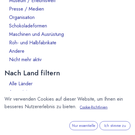
Museum / Erlebniswelt
Presse / Medien
3
Organisation
12
Schokoladeformen
4
Maschinen und Ausrüstung
27
Roh- und Halbfabrikate
26
Andere
6
Nicht mehr aktiv
61
Nach Land filtern
Alle Länder
1386
Argentinien
3
Wir verwenden Cookies auf dieser Website, um Ihnen ein
Australien
10
besseres Nutzererlebnis zu bieten.
Cookie-Richtlinien
Bahrain
1
Belgien
80
Benin
1
Nur essentielle
Ich stimme zu
Brasilien
18