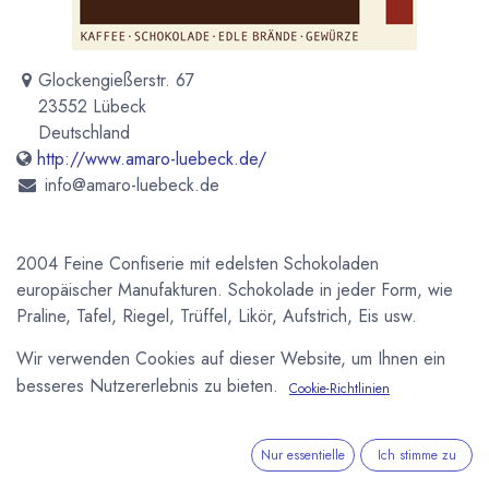
Glockengießerstr. 67
23552 Lübeck
Deutschland
http://www.amaro-luebeck.de/
info@amaro-luebeck.de
2004 Feine Confiserie mit edelsten Schokoladen
europäischer Manufakturen. Schokolade in jeder Form, wie
Praline, Tafel, Riegel, Trüffel, Likör, Aufstrich, Eis usw.
Ausschank in schönem Ambiente, Aussenplätze im Sommer
Wir verwenden Cookies auf dieser Website, um Ihnen ein
vorhanden.
besseres Nutzererlebnis zu bieten.
Cookie-Richtlinien
Newsletter
Kostenlose News - 1 Mal pro Monat:
Nur essentielle
Ich stimme zu