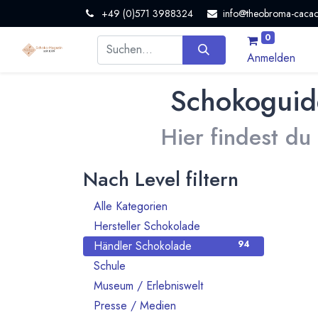
+49 (0)571 3988324
info@theobroma-cacao
0
Anmelden
Schokoguid
Hier findest du
Nach Level filtern
Alle Kategorien
1386
Hersteller Schokolade
911
Händler Schokolade
94
Schule
10
Museum / Erlebniswelt
21
Presse / Medien
10