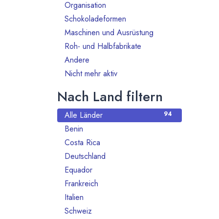
Organisation
70
Schokoladeformen
14
Maschinen und Ausrüstung
47
Roh- und Halbfabrikate
66
Andere
13
Nicht mehr aktiv
130
Nach Land filtern
Alle Länder
94
Benin
1
Costa Rica
1
Deutschland
77
Equador
1
Frankreich
1
Italien
1
Schweiz
2