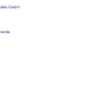
andels-GmbH
Brände