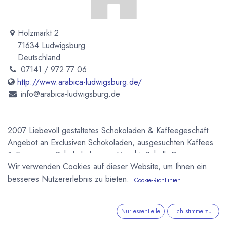
Holzmarkt 2
71634 Ludwigsburg
Deutschland
07141 / 972 77 06
http://www.arabica-ludwigsburg.de/
info@arabica-ludwigsburg.de
2007 Liebevoll gestaltetes Schokoladen & Kaffeegeschäft
Angebot an Exclusiven Schokoladen, ausgesuchten Kaffees
& Espressos. Schokoladen von Venchi, Schell, Coppeneur,
Wir verwenden Cookies auf dieser Website, um Ihnen ein
Tiroler Edle, Meisterwerk, Maglio, Dolfin, u.a..
besseres Nutzererlebnis zu bieten.
Cookie-Richtlinien
Newsletter
Kostenlose News - 1 Mal pro Monat:
Nur essentielle
Ich stimme zu