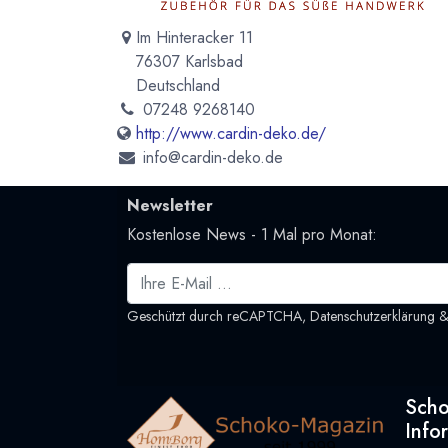
Im Hinteracker 11
76307 Karlsbad
Deutschland
07248 9268140
http://www.cardin-deko.de/
info@cardin-deko.de
Newsletter
Kostenlose News - 1 Mal pro Monat:
Geschützt durch reCAPTCHA,
Datenschutzerklärung
Sch
Info