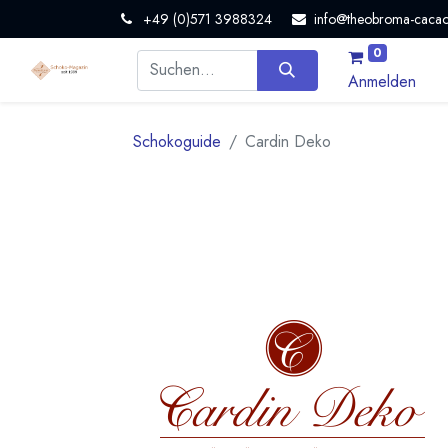
+49 (0)571 3988324
info@theobroma-cacao
0
Anmelden
Schokoguide
Cardin Deko