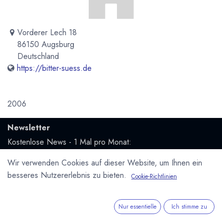
Vorderer Lech 18
86150 Augsburg
Deutschland
https://bitter-suess.de
2006
Newsletter
Kostenlose News - 1 Mal pro Monat:
Wir verwenden Cookies auf dieser Website, um Ihnen ein
Abonnieren
besseres Nutzererlebnis zu bieten.
Cookie-Richtlinien
Geschützt durch reCAPTCHA,
Datenschutzerklärung
&
Nutzungsbedingungen
anwenden.
Nur essentielle
Ich stimme zu
Social Media