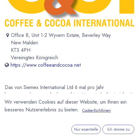
Office 8, Unit 1-2 Wyvern Estate, Beverley Way
New Malden
KT3 4PH
Vereinigtes Königreich
https://www.coffeeandcocoa.net
Das von Siemex International Ltd 6 mal pro Jahr
herausgegebene englischsprachige Magazin befasst sich mit
Wir verwenden Cookies auf dieser Website, um Ihnen ein
den beiden wichtigsten Rohstoffen Kaffee und Kakao. Es
behandelt sowohl die Herkunfstmärkte wie auch die
besseres Nutzererlebnis zu bieten.
Cookie-Richtlinien
Verarbeitung der Rohstoffe.
Nur essentielle
Ich stimme zu
Newsletter