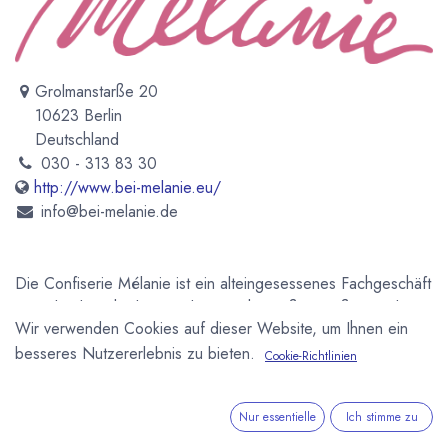
Grolmanstarße 20
10623 Berlin
Deutschland
030 - 313 83 30
http://www.bei-melanie.eu/
info@bei-melanie.de
Die Confiserie Mélanie ist ein alteingesessenes Fachgeschäft
in Berlin das jahrelang in der Goethestraße 4 saß. Seit dem
Wir verwenden Cookies auf dieser Website, um Ihnen ein
1. Juni 2013 befindet sich die Confiserie in der Grolmanstr.
besseres Nutzererlebnis zu bieten.
20.
Cookie-Richtlinien
Newsletter
Nur essentielle
Ich stimme zu
Kostenlose News - 1 Mal pro Monat: