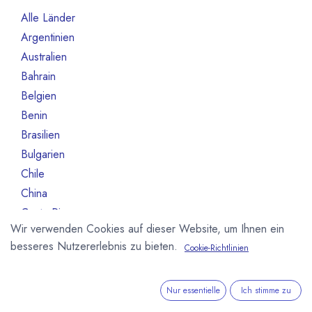
Alle Länder
1386
Argentinien
3
Australien
10
Bahrain
1
Belgien
80
Benin
1
Brasilien
18
Bulgarien
1
Chile
1
China
2
Costa Rica
3
Wir verwenden Cookies auf dieser Website, um Ihnen ein
Deutschland
468
besseres Nutzererlebnis zu bieten.
Cookie-Richtlinien
Dominikanische Republik
2
Dänemark
13
Elfeinbeinküste
4
Nur essentielle
Ich stimme zu
Equador
12