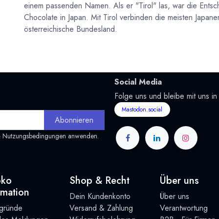
einem passenden Namen. Als er "Tirol" las, war die Entsch
Chocolate in Japan. Mit Tirol verbinden die meisten Japane
österreichische Bundesland.
Social Media
Folge uns und bleibe mit uns in
Mastodon.social
Abonnieren
&
Nutzungsbedingungen
anwenden.
oko
Shop & Recht
Über uns
rmation
Dein Kundenkonto
Über uns
rgründe
Versand & Zahlung
Verantwortung