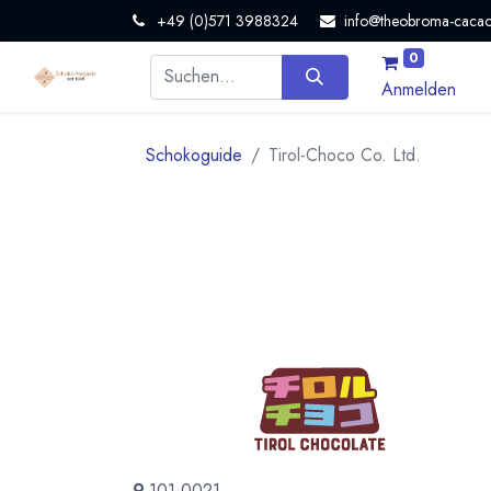
+49 (0)571 3988324
info@theobroma-cacao
0
Anmelden
Schokoguide
Tirol-Choco Co. Ltd.
101-0021