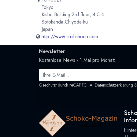
Tokyo
Kisho Building 3rd floor, 4-5-4
Sotokanda,Chiyoda-ku
Japan
http://www.tirol-choco.com
Newsletter
Kostenlose News - 1 Mal pro Monat:
Geschützt durch reCAPTCHA,
Datenschutzerklärung
Sch
Info
Hinte