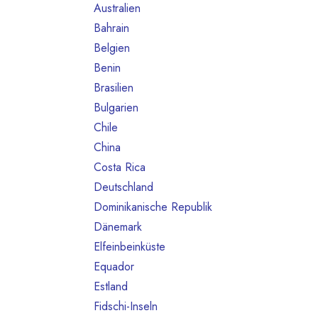
Australien
10
Bahrain
1
Belgien
80
Benin
1
Brasilien
18
Bulgarien
1
Chile
1
China
2
Costa Rica
3
Deutschland
468
Dominikanische Republik
2
Dänemark
13
Elfeinbeinküste
4
Equador
12
Estland
1
Fidschi-Inseln
1