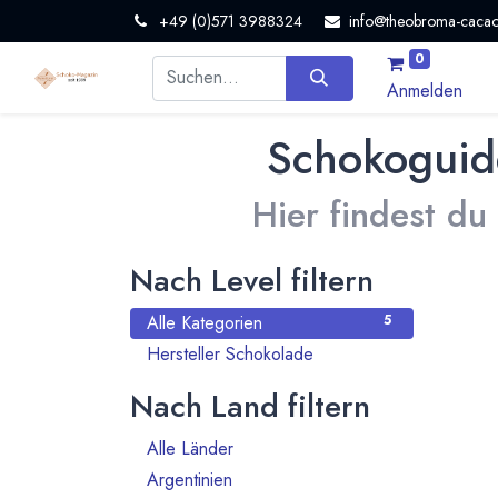
+49 (0)571 3988324
info@theobroma-cacao
0
Anmelden
Schokoguid
Hier findest du
Nach Level filtern
Alle Kategorien
5
Hersteller Schokolade
5
Nach Land filtern
Alle Länder
1386
Argentinien
3