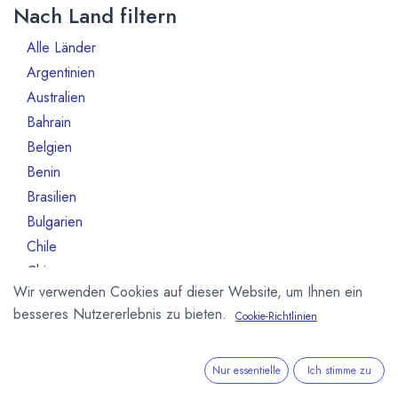
Nach Land filtern
Alle Länder
1386
Argentinien
3
Australien
10
Bahrain
1
Belgien
80
Benin
1
Brasilien
18
Bulgarien
1
Chile
1
China
2
Wir verwenden Cookies auf dieser Website, um Ihnen ein
Costa Rica
3
besseres Nutzererlebnis zu bieten.
Cookie-Richtlinien
Deutschland
468
Dominikanische Republik
2
Dänemark
13
Nur essentielle
Ich stimme zu
Elfeinbeinküste
4